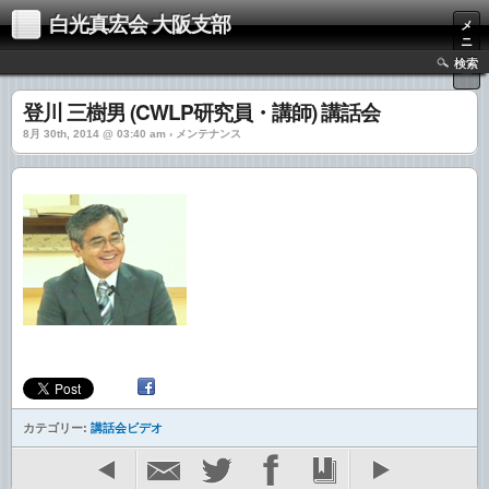
白光真宏会 大阪支部
メ
ニ
ュ
検索
ー
登川 三樹男 (CWLP研究員・講師) 講話会
8月 30th, 2014 @ 03:40 am › メンテナンス
カテゴリー:
講話会ビデオ