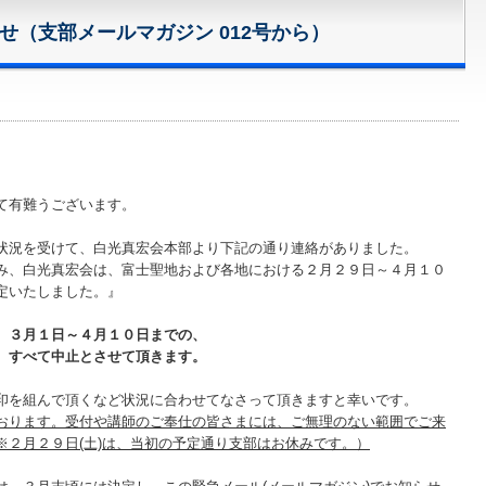
らせ（支部メールマガジン 012号から）
て有難うございます。
状況を受けて、白光真宏会本部より下記の通り連絡がありました。
み、白光真宏会は、富士聖地および各地における２月２９日～４月１０
定いたしました。』
、３月１日～４月１０日までの、
、すべて中止とさせて頂きます。
印を組んで頂くなど状況に合わせてなさって頂きますと幸いです。
おります。受付や講師のご奉仕の皆さまには、ご無理のない範囲でご来
※２月２９日(土)は、当初の予定通り支部はお休みです。）