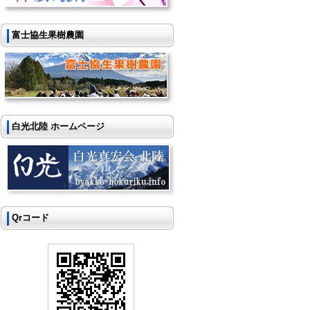
富士協生果樹農園
白光北陸 ホームページ
Qrコード