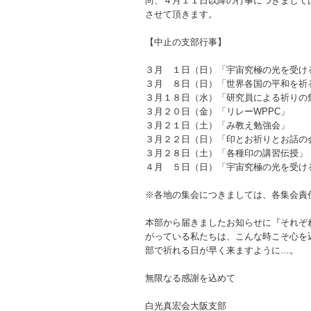
尚、４月１１日以降の行事につきまして
させて頂きます。
【中止の支部行事】
３月 １日（日）「宇宙究極の光を受け
３月 ８日（日）「世界各国の平和を祈
３月１８日（水）「研究員による祈りの
３月２０日（金）「リレーWPPC」
３月２１日（土）「み教え勉強会」
３月２２日（日）「印とお祈りとお話の
３月２８日（土）「各種印の講習伝授」
４月 ５日（日）「宇宙究極の光を受け
※各地の集会につきましては、各集会責
本部から届きましたお知らせに『それぞ
がっている私たちは、こんな時こそ心を
部で祈れる日が早く来ますように…。
無限なる感謝を込めて
白光真宏会大阪支部