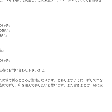
は、３月末頃には決定し、この緊急メール(メールマガジン)でお知らせ
る行事」
る集い」
集い」
会」
る行事」
任者にお問い合わせ下さいませ。
れの場で祈るところが聖地となります』とありますように、祈りでつな
込めて祈り、印を組んで参りたいと思います。また皆さまとご一緒に支