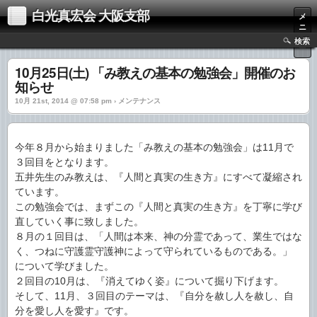
白光真宏会 大阪支部
メ
ニ
ュ
検索
ー
10月25日(土) 「み教えの基本の勉強会」開催のお
知らせ
10月 21st, 2014 @ 07:58 pm › メンテナンス
今年８月から始まりました「み教えの基本の勉強会」は11月で
３回目をとなります。
五井先生のみ教えは、『人間と真実の生き方』にすべて凝縮され
ています。
この勉強会では、まずこの『人間と真実の生き方』を丁寧に学び
直していく事に致しました。
８月の１回目は、「人間は本来、神の分霊であって、業生ではな
く、つねに守護霊守護神によって守られているものである。」
について学びました。
２回目の10月は、『消えてゆく姿』について掘り下げます。
そして、11月、３回目のテーマは、『自分を赦し人を赦し、自
分を愛し人を愛す』です。