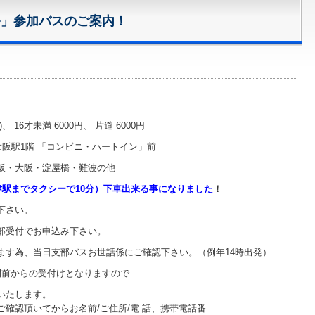
祭」参加バスのご案内！
 16才未満 6000円、 片道 6000円
大阪駅1階 「コンビニ・ハートイン」前
阪・大阪・淀屋橋・難波の他
までタクシーで10分）下車出来る事になりました
！
下さい。
部受付でお申込み下さい。
ます為、当日支部バスお世話係にご確認下さい。（例年14時出発）
間前からの受付けとなりますので
いたします。
確認頂いてからお名前/ご住所/電 話、携帯電話番