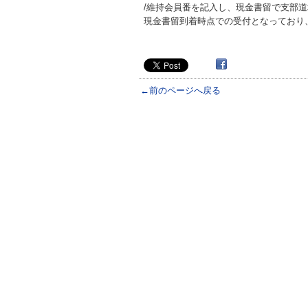
/維持会員番を記入し、現金書留で支部
現金書留到着時点での受付となっており
←前のページへ戻る