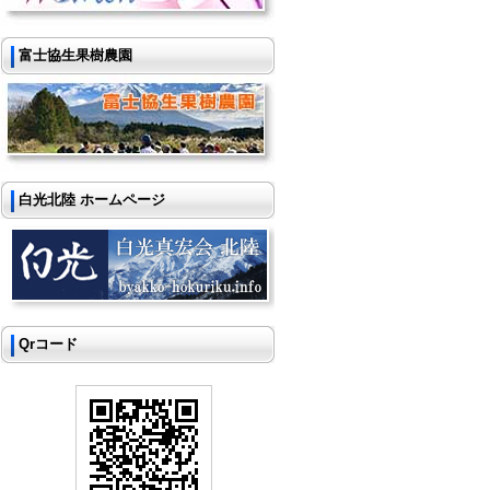
富士協生果樹農園
白光北陸 ホームページ
Qrコード