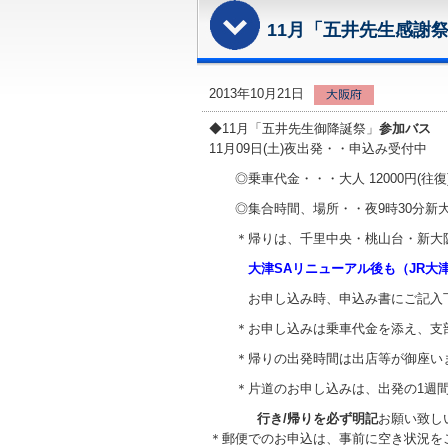
11月「五井先生感謝
2013年10月21日
◆11月「五井先生御降誕祭」
参加バス
11月09日(土)夜出発・・申込み受付中
◎乗車代金・・・大人 12000円(往復)、
◎集合時間、場所・・夜9時30分新
＊帰りは、千里中央・桃山台・新大
大津SAリニューアル後も（JR大津駅
お申し込み時、申込み書にご記入
＊お申し込みは乗車代金を添え、支
＊帰りの出発時間は出店等が御座い
＊片道のお申し込みは、出発の1週
行き/帰りを必ず明記
お願い致し
＊郵便でのお申込は、事前に空き状況をご